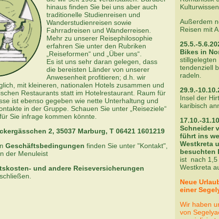
hinaus finden Sie bei uns aber auch
Kulturwisse
traditionelle Studienreisen und
Außerdem no
Wanderstudienreisen sowie
Reisen mit 
Fahrradreisen und Wanderreisen.
Mehr zu unserer Reisephilosophie
25.5.-5.6.20
erfahren Sie unter den Rubriken
Bikes in N
„Reiseformen“ und „Über uns“.
stillgelegte
Es ist uns sehr daran gelegen, dass
tendenziell 
die bereisten Länder von unserer
radeln.
Anwesenheit profitieren; d.h. wir
lich, mit kleineren, nationalen Hotels zusammen und
29.9.-10.10
ischen Restaurants statt im Hotelrestaurant. Raum für
Insel der Hi
nisse ist ebenso gegeben wie nette Unterhaltung und
karibisch a
takte in der Gruppe. Schauen Sie unter „Reiseziele“
für Sie infrage kommen könnte.
17.10.-31.1
Schneider 
ckergässchen 2, 35037 Marburg, T 06421 1601219
führt ins w
Westkreta 
en
Geschäftsbedingungen
finden Sie unter "Kontakt",
besuchten 
in der Menuleist
ist nach 1,5
Westkreta au
ttskosten- und andere Reiseversicherungen
schließen.
Neue Urlaub
einer Sege
Wir haben un
von Segelyac