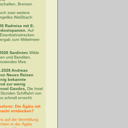
nschaften, Bremen.
ch zwei weitere
Angelika Weißbach:
26 Radreise mit E-
ordostspanien.
Auf
n Eisenbahnstrecken
bergab zum Mittelmeer
.2026 Sardinien
.Wilde
rten und Banditen,
nmutendes Mee.
0.2026 Andreas
von Neues Reisen
enig bekannte
und zur wenig
Insel Gavdos,
Die Insel
 Stunden Schiffahrt von
s schnell erreicht.
sform: Die Ägäis mit
lyacht entdecken?
s auf die Vermittlung
hten in der Ägäis